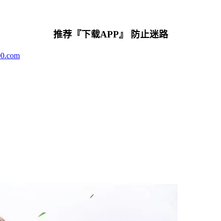
推荐『下载APP』 防止迷路
00.com