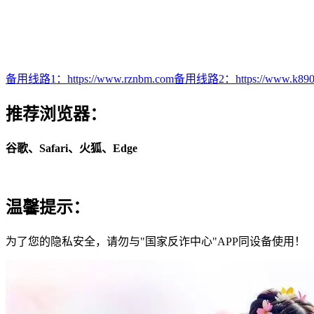
备用线路
1
：
https://www.rznbm.com
备用线路
2
：
https://www.k89
推荐浏览器：
谷歌、Safari、火狐、Edge
温馨提示：
为了您的隐私安全，请勿与"国家反诈中心"APP同设备使用！