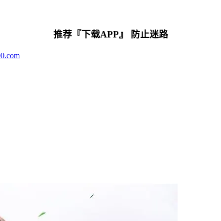
推荐『下载APP』 防止迷路
00.com