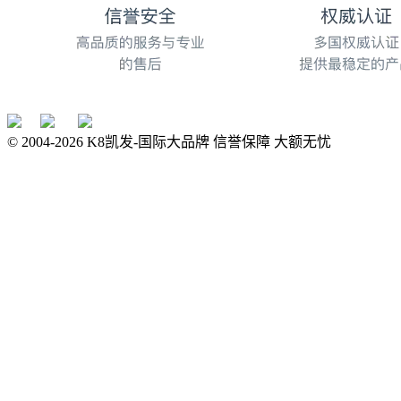
© 2004-
2026
K8凯发-国际大品牌 信誉保障 大额无忧