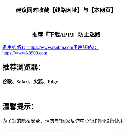
建议同时收藏【线路网址】与【本网页】
推荐『下载APP』 防止迷路
备用线路
1
：
https://www.rznbm.com
备用线路
2
：
https://www.k8900.com
推荐浏览器：
谷歌、Safari、火狐、Edge
温馨提示：
为了您的隐私安全，请勿与"国家反诈中心"APP同设备使用！