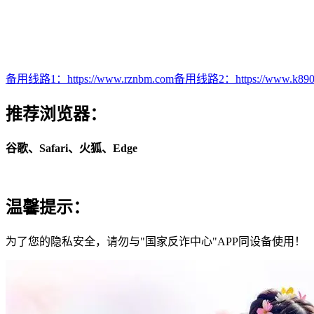
备用线路
1
：
https://www.rznbm.com
备用线路
2
：
https://www.k89
推荐浏览器：
谷歌、Safari、火狐、Edge
温馨提示：
为了您的隐私安全，请勿与"国家反诈中心"APP同设备使用！