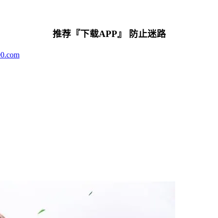
推荐『下载APP』 防止迷路
00.com