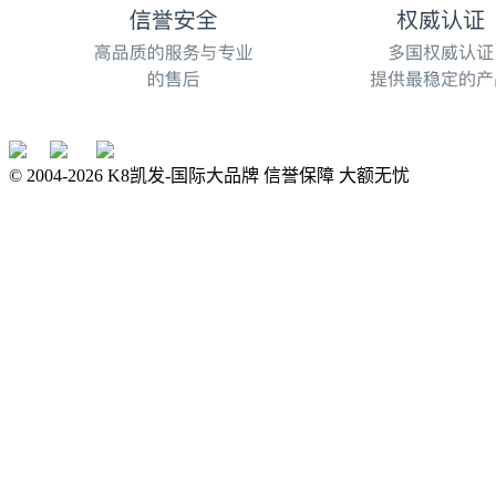
© 2004-
2026
K8凯发-国际大品牌 信誉保障 大额无忧