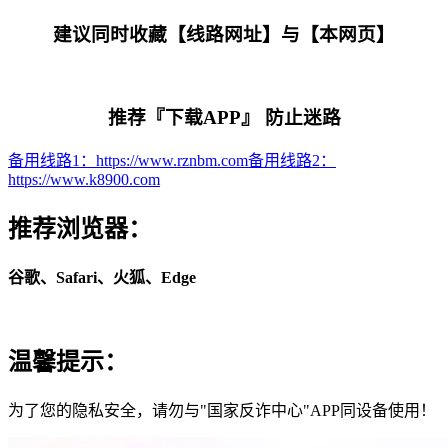
建议同时收藏【线路网址】与【本网页】
推荐『下载APP』 防止迷路
备用线路
1
：
https://www.rznbm.com
备用线路
2
：
https://www.k8900.com
推荐浏览器：
谷歌、Safari、火狐、Edge
温馨提示：
为了您的隐私安全，请勿与"国家反诈中心"APP同设备使用！