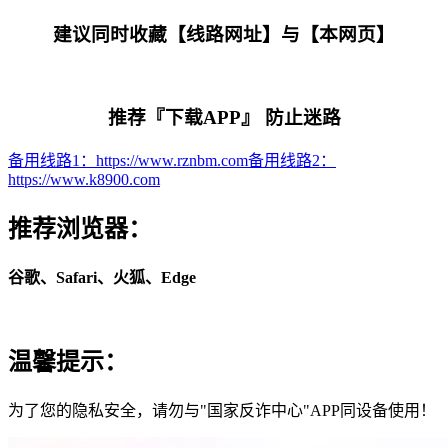
建议同时收藏【线路网址】与【本网页】
推荐『下载APP』 防止迷路
备用线路
1
：
https://www.rznbm.com
备用线路
2
：
https://www.k8900.com
推荐浏览器：
谷歌、Safari、火狐、Edge
温馨提示：
为了您的隐私安全，请勿与"国家反诈中心"APP同设备使用！